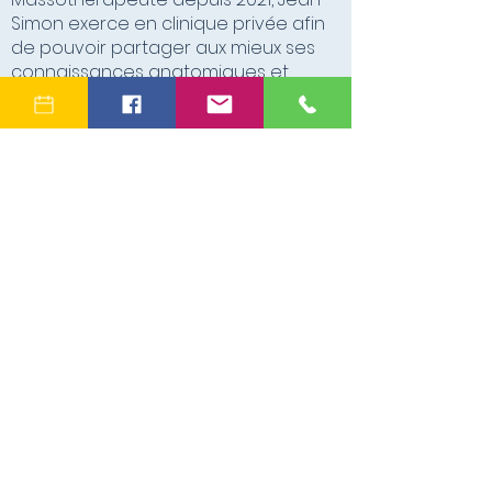
Simon exerce en clinique privée afin
de pouvoir partager aux mieux ses
connaissances anatomiques et
thérapeutiques.
Étant une personne consciencieuse
et méticuleuse, il est à l’écoute de ses
clients pour améliorer leur condition. Il
se perfectionne régulièrement par
des activités de formation continue
pour approfondir son éventail de
compétences et ainsi mieux
répondre aux besoins de sa clientèle.
Jean-Simon a la fibre sportive depuis
son enfance (soccer, hockey,
entraînement en salle, cyclisme). Il
porte un intérêt particulier envers les
traitements thérapeutiques et assure
un suivi rigoureux auprès de sa